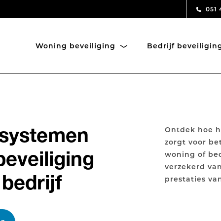
051 
Woning beveiliging
Bedrijf beveiligi
msystemen
Ontdek hoe h
zorgt voor b
eveiliging
woning of bed
verzekerd van
bedrijf
prestaties va