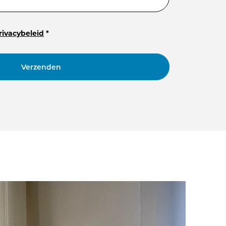
rivacybeleid
*
Verzenden