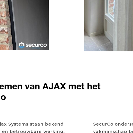
temen van AJAX met het
Co
Ajax Systems staan bekend
SecurCo ondersc
e en betrouwbare werking.
vakmanschap bij