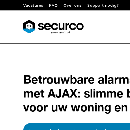
Skip to content
Vacatures
FAQ
Over ons
Support nodig?
Betrouwbare alar
met AJAX: slimme b
voor uw woning en 