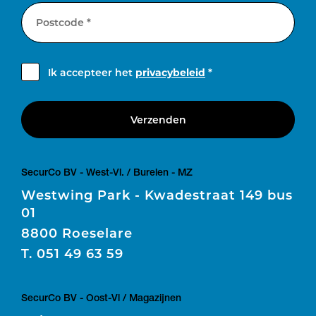
Postcode *
Ik accepteer het
privacybeleid
*
Verzenden
SecurCo BV - West-Vl. / Burelen - MZ
Westwing Park - Kwadestraat 149 bus
01
8800 Roeselare
T.
051 49 63 59
SecurCo BV - Oost-Vl / Magazijnen