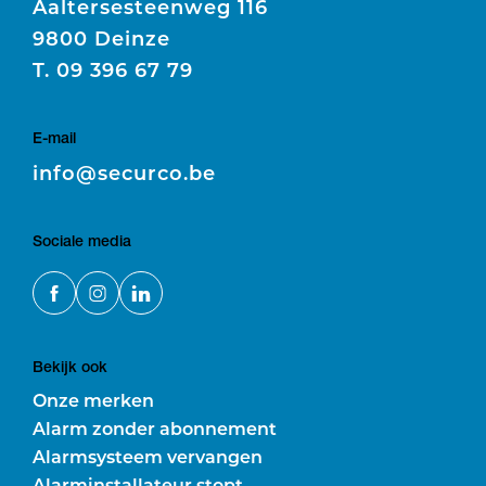
Aaltersesteenweg 116
9800 Deinze
T.
09 396 67 79
E-mail
E
info@securco.be
Sociale media
Bekijk ook
Onze merken
Alarm zonder abonnement
Alarmsysteem vervangen
Alarminstallateur stopt