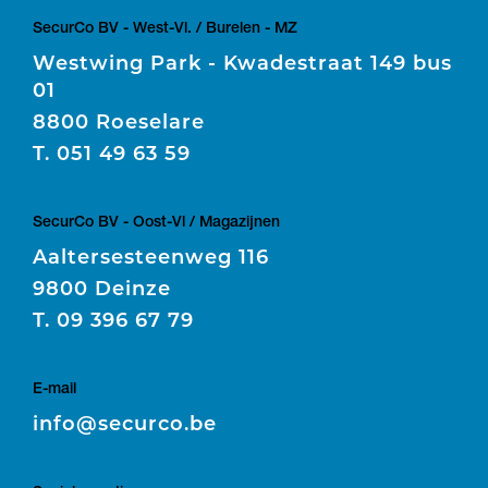
SecurCo BV - West-Vl. / Burelen - MZ
Westwing Park - Kwadestraat 149 bus
01
8800 Roeselare
T.
051 49 63 59
SecurCo BV - Oost-Vl / Magazijnen
Aaltersesteenweg 116
9800 Deinze
T.
09 396 67 79
E-mail
E
info@securco.be