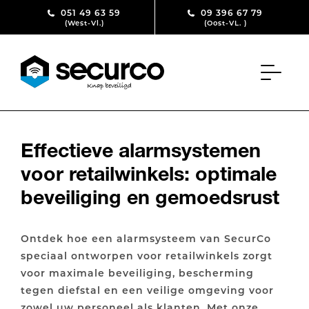
Skip to content
051 49 63 59
09 396 67 79
(West-Vl.)
(Oost-VL. )
Effectieve alarmsystemen
voor retailwinkels: optimale
beveiliging en gemoedsrust
Ontdek hoe een alarmsysteem van SecurCo
speciaal ontworpen voor retailwinkels zorgt
voor maximale beveiliging, bescherming
tegen diefstal en een veilige omgeving voor
zowel uw personeel als klanten. Met onze