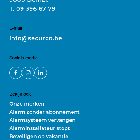
T.
09 396 67 79
E-mail
E
info@securco.be
Sociale media
Bekijk ook
Onze merken
Alarm zonder abonnement
Alarmsysteem vervangen
Alarminstallateur stopt
Beveiligen op vakantie