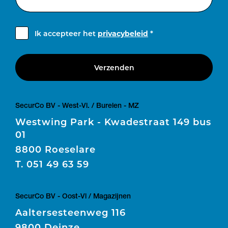
Ik accepteer het
privacybeleid
*
Verzenden
SecurCo BV - West-Vl. / Burelen - MZ
Westwing Park - Kwadestraat 149 bus
01
8800 Roeselare
T.
051 49 63 59
SecurCo BV - Oost-Vl / Magazijnen
Aaltersesteenweg 116
9800 Deinze