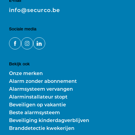
E-mail
E
info@securco.be
Sociale media
Bekijk ook
Onze merken
Alarm zonder abonnement
Alarmsysteem vervangen
Alarminstallateur stopt
Beveiligen op vakantie
Beste alarmsysteem
Beveiliging kinderdagverblijven
Branddetectie kwekerijen