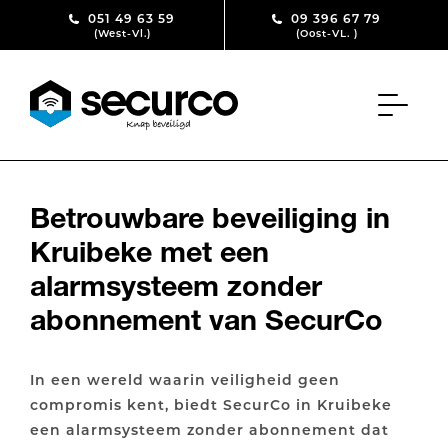
Skip to content
051 49 63 59
09 396 67 79
(West-Vl.)
(Oost-VL. )
Betrouwbare beveiliging in
Kruibeke met een
alarmsysteem zonder
abonnement van SecurCo
In een wereld waarin veiligheid geen
compromis kent, biedt SecurCo in Kruibeke
een alarmsysteem zonder abonnement dat