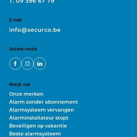
T.
09 396 67 79
E-mail
E
info@securco.be
Sociale media
Bekijk ook
Onze merken
Alarm zonder abonnement
Alarmsysteem vervangen
Alarminstallateur stopt
Beveiligen op vakantie
Beste alarmsysteem