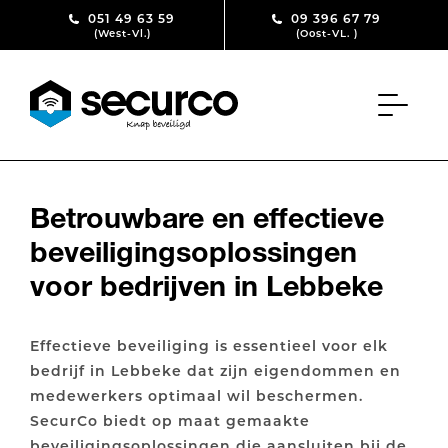
Skip to content
051 49 63 59
09 396 67 79
(West-Vl.)
(Oost-VL. )
Betrouwbare en effectieve
beveiligingsoplossingen
voor bedrijven in Lebbeke
Effectieve beveiliging is essentieel voor elk
bedrijf in Lebbeke dat zijn eigendommen en
medewerkers optimaal wil beschermen.
SecurCo biedt op maat gemaakte
beveiligingsoplossingen die aansluiten bij de