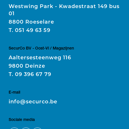
Westwing Park - Kwadestraat 149 bus
01
8800 Roeselare
T.
051 49 63 59
SecurCo BV - Oost-Vl / Magazijnen
Aaltersesteenweg 116
9800 Deinze
T.
09 396 67 79
E-mail
E
info@securco.be
Sociale media