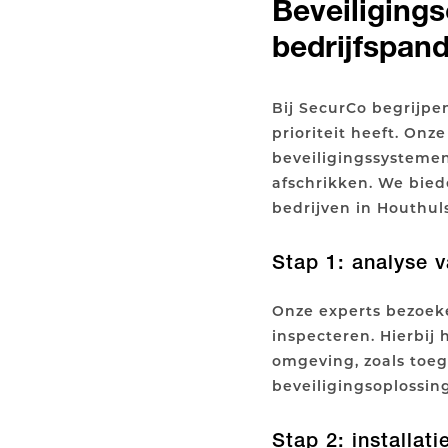
Beveiliging
bedrijfspand
Bij SecurCo begrijpe
prioriteit heeft. On
beveiligingssysteme
afschrikken. We bied
bedrijven in Houthul
Stap 1: analyse 
Onze experts bezoeke
inspecteren. Hierbi
omgeving, zoals to
beveiligingsoplossin
Stap 2: installa