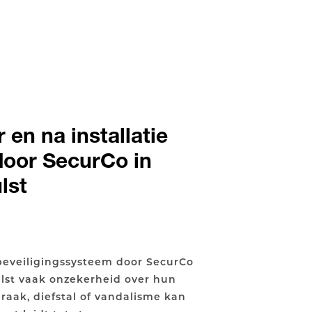
 en na installatie
door SecurCo in
lst
 beveiligingssysteem door SecurCo
ulst vaak onzekerheid over hun
braak, diefstal of vandalisme kan