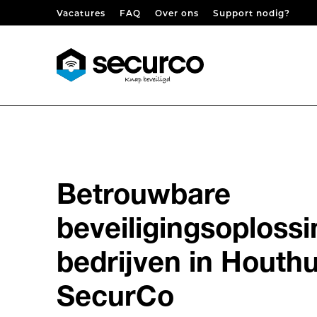
Skip to content
Vacatures
FAQ
Over ons
Support nodig?
Betrouwbare
beveiligingsoploss
bedrijven in Houthu
SecurCo