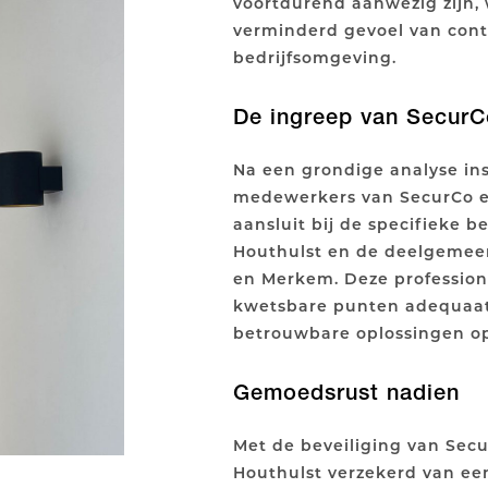
voortdurend aanwezig zijn, w
verminderd gevoel van cont
bedrijfsomgeving.
De ingreep van SecurC
Na een grondige analyse ins
medewerkers van SecurCo e
aansluit bij de specifieke b
Houthulst en de deelgemeen
en Merkem. Deze professione
kwetsbare punten adequaa
betrouwbare oplossingen o
Gemoedsrust nadien
Met de beveiliging van Secu
Houthulst verzekerd van ee