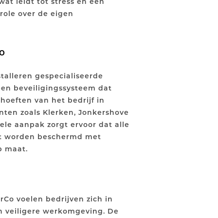
at leidt tot stress en een
role over de eigen
  <!-- Generator: Adobe Illustrator 28.6.0, 
o
  <!-- Generator: Adobe Illustrator 28.6.0, 
talleren gespecialiseerde
en beveiligingssysteem dat
ehoeften van het bedrijf in
ten zoals Klerken, Jonkershove
le aanpak zorgt ervoor dat alle
t worden beschermd met
p maat.
rCo voelen bedrijven zich in
n veiligere werkomgeving. De