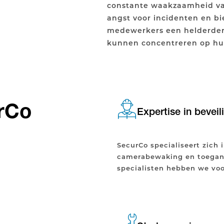
constante waakzaamheid va
angst voor incidenten en b
medewerkers een helderder g
kunnen concentreren op hun
rCo
Expertise in beveil
SecurCo specialiseert zich
camerabewaking en toegang
specialisten hebben we voo