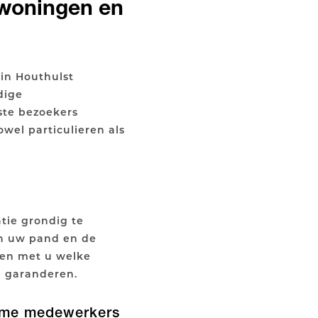
 woningen en
 in Houthulst
dige
ste bezoekers
wel particulieren als
tie grondig te
an uw pand en de
en met u welke
e garanderen.
wame medewerkers