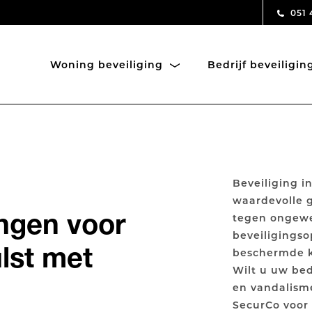
051 
Woning beveiliging
Bedrijf beveiligi
Beveiliging in
waardevolle 
ingen voor
tegen ongewe
beveiligings
lst met
beschermde ke
Wilt u uw bed
en vandalism
SecurCo voor