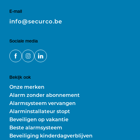
E-mail
E
info@securco.be
Sociale media
Bekijk ook
Onze merken
Alarm zonder abonnement
Alarmsysteem vervangen
Alarminstallateur stopt
Beveiligen op vakantie
Beste alarmsysteem
Beveiliging kinderdagverblijven