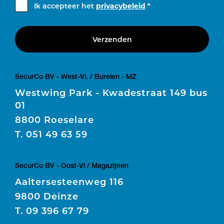
Ik accepteer het
privacybeleid
*
Verzenden
SecurCo BV - West-Vl. / Burelen - MZ
Westwing Park - Kwadestraat 149 bus
01
8800 Roeselare
T.
051 49 63 59
SecurCo BV - Oost-Vl / Magazijnen
Aaltersesteenweg 116
9800 Deinze
T.
09 396 67 79