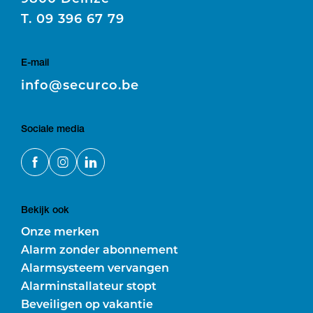
T.
09 396 67 79
E-mail
E
info@securco.be
Sociale media
Bekijk ook
Onze merken
Alarm zonder abonnement
Alarmsysteem vervangen
Alarminstallateur stopt
Beveiligen op vakantie