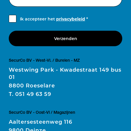
Ik accepteer het
privacybeleid
*
Verzenden
SecurCo BV - West-Vl. / Burelen - MZ
Westwing Park - Kwadestraat 149 bus
01
8800 Roeselare
T.
051 49 63 59
SecurCo BV - Oost-Vl / Magazijnen
Aaltersesteenweg 116
9800 Deinze