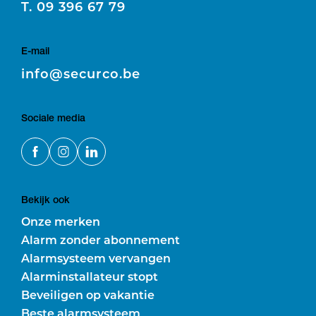
T.
09 396 67 79
E-mail
E
info@securco.be
Sociale media
Bekijk ook
Onze merken
Alarm zonder abonnement
Alarmsysteem vervangen
Alarminstallateur stopt
Beveiligen op vakantie
Beste alarmsysteem