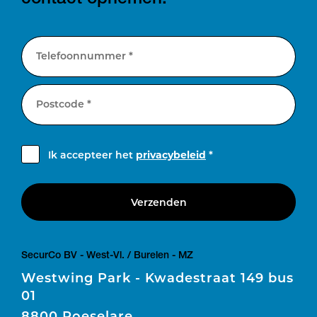
Telefoonnummer *
Postcode *
Ik accepteer het
privacybeleid
*
Verzenden
SecurCo BV - West-Vl. / Burelen - MZ
Westwing Park - Kwadestraat 149 bus
01
8800 Roeselare