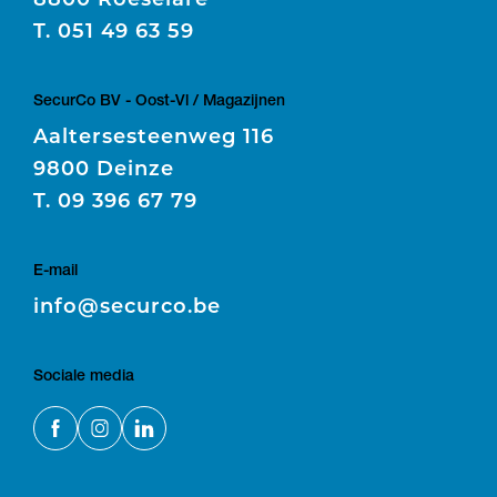
T.
051 49 63 59
SecurCo BV - Oost-Vl / Magazijnen
Aaltersesteenweg 116
9800 Deinze
T.
09 396 67 79
E-mail
E
info@securco.be
Sociale media