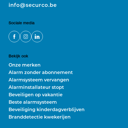
E
info@securco.be
Sociale media
Bekijk ook
Onze merken
Alarm zonder abonnement
Alarmsysteem vervangen
Alarminstallateur stopt
Beveiligen op vakantie
Beste alarmsysteem
Beveiliging kinderdagverblijven
Branddetectie kwekerijen