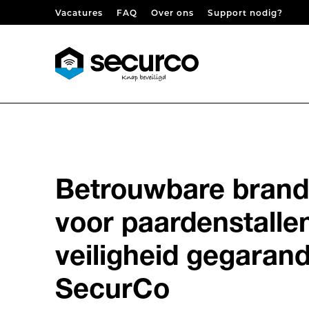
Skip to content
Vacatures
FAQ
Over ons
Support nodig?
Betrouwbare brand
voor paardenstallen
veiligheid gegaran
SecurCo