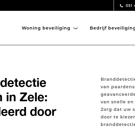
051 
Woning beveiliging
Bedrijf beveiligi
detectie
Branddetectie
van paardens
 in Zele:
geavanceerde
van snelle en
deerd door
Zorg dat uw s
door te kieze
branddetecti