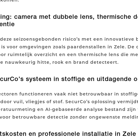
ing: camera met dubbele lens, thermische d
Gentie
 deze seizoensgebonden risico’s met een innovatieve
t is voor omgevingen zoals paardenstallen in Zele. De
or ruimtelijk overzicht en een thermische lens die m
ntie nauwkeurig hitte, rook en brand detecteert.
curCo’s systeem in stoffige en uitdagende
ectoren functioneren vaak niet betrouwbaar in stoffige
oor vuil, vliegjes of stof. SecurCo’s oplossing vermi
ratuurmeting en AI-gebaseerde analyse bestand zijn
t voor betrouwbare detectie zonder ongewenste meldi
kosten en professionele installatie in Zele