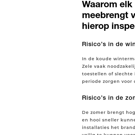
Waarom elk s
meebrengt v
hierop inspe
Risico’s in de wi
In de koude winterm
Zele vaak noodzakelij
toestellen of slecht
periode zorgen voor 
Risico’s in de z
De zomer brengt hog
en hooi sneller kun
installaties het bran
veilig te kunnen vo