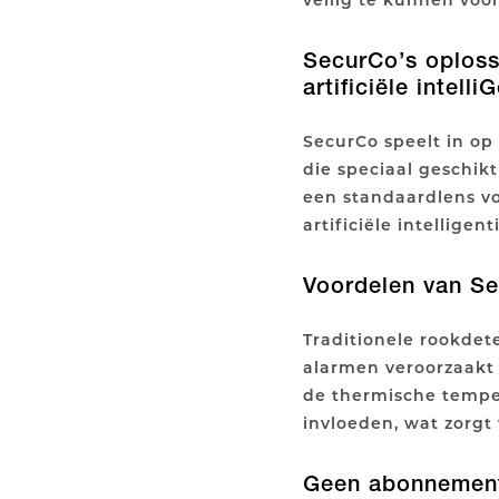
SecurCo’s oploss
artificiële intelli
SecurCo speelt in op
die speciaal geschik
een standaardlens vo
artificiële intellige
Voordelen van Se
Traditionele rookdet
alarmen veroorzaakt d
de thermische tempe
invloeden, wat zorg
Geen abonnements