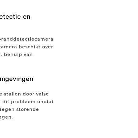
etectie en
 branddetectiecamera
 camera beschikt over
et behulp van
 omgevingen
 stallen door valse
jdt dit probleem omdat
 tegen storende
ngen.