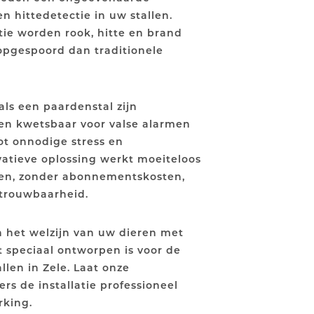
 hittedetectie in uw stallen.
entie worden rook, hitte en brand
opgespoord dan traditionele
  <!-- Generator: Adobe Illustrator 28.6.0, 
  <!-- Generator: Adobe Illustrator 28.6.0, 
als een paardenstal zijn
en kwetsbaar voor valse alarmen
tot onnodige stress en
atieve oplossing werkt moeiteloos
den, zonder abonnementskosten,
trouwbaarheid.
 het welzijn van uw dieren met
 speciaal ontworpen is voor de
len in Zele. Laat onze
s de installatie professioneel
rking.