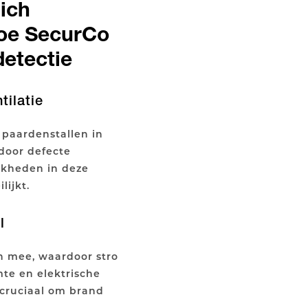
zich
hoe SecurCo
detectie
tilatie
paardenstallen in
 door defecte
ijkheden in deze
ijkt.
l
 mee, waardoor stro
te en elektrische
s cruciaal om brand