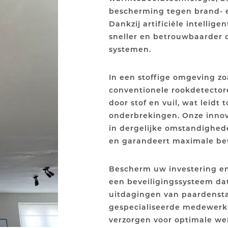
bescherming tegen brand- en
Dankzij artificiële intellig
sneller en betrouwbaarder 
systemen.
In een stoffige omgeving zo
conventionele rookdetector
door stof en vuil, wat leidt 
onderbrekingen. Onze innov
in dergelijke omstandighe
en garandeert maximale be
Bescherm uw investering en
een beveiligingssysteem dat
uitdagingen van paardenstal
gespecialiseerde medewerker
verzorgen voor optimale we