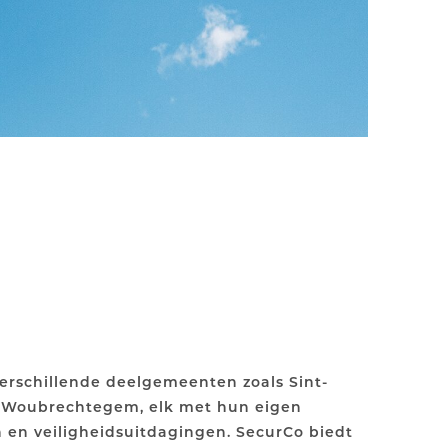
  <!-- Generator: Adobe Illustrator 28.6.0, 
  <!-- Generator: Adobe Illustrator 28.6.0, 
erschillende deelgemeenten zoals Sint-
n Woubrechtegem, elk met hun eigen
n en veiligheidsuitdagingen. SecurCo biedt