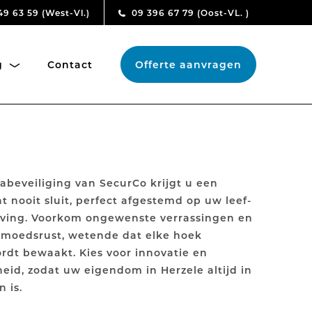
49 63 59
(West-Vl.)
09 396 67 79
(Oost-VL. )
ng
Contact
Offerte aanvragen
beveiliging van SecurCo krijgt u een
t nooit sluit, perfect afgestemd op uw leef-
ing. Voorkom ongewenste verrassingen en
emoedsrust, wetende dat elke hoek
rdt bewaakt. Kies voor innovatie en
id, zodat uw eigendom in Herzele altijd in
 is.