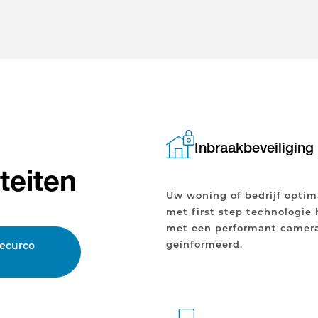
Inbraakbeveiliging
teiten
Uw woning of bedrijf opti
met first step technologie
met een performant camera
geïnformeerd.
Securco