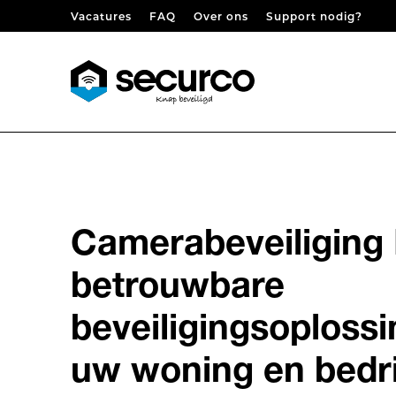
Skip to content
Vacatures
FAQ
Over ons
Support nodig?
Camerabeveiliging 
betrouwbare
beveiligingsoploss
uw woning en bedri