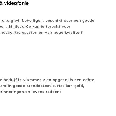
& videofonie
grondig wil beveiligen, beschikt over een goede
on. Bij SecurCo kan je terecht voor
angscontrolesystemen van hoge kwaliteit.
je bedrijf in vlammen zien opgaan, is een echte
rom in goede branddetectie. Het kan geld,
erinneringen en levens redden!