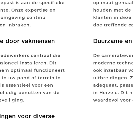
epast is aan de specifieke
op maat gemaak
te. Onze expertise en
houden met de 
w omgeving continu
klanten in deze
 en inbraken.
doeltreffende c
tie door vakmensen
Duurzame en 
edewerkers centraal die
De camerabevei
sioneel installeren. Dit
moderne technol
teem optimaal functioneert
ook inzetbaar 
in uw pand of terrein in
uitbreidingen. Z
 is essentieel voor een
adequaat, passe
olledig benutten van de
in Herzele. Dit
veiliging.
waardevol voor 
ngen voor diverse