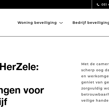
051 
Woning beveiliging
Bedrijf beveiligi
HerZele:
Met de camera
scherp oog da
en werkomgev
geniet van g
ingen voor
zorgvuldig wo
betrouwbaarhe
jf
veilige handen