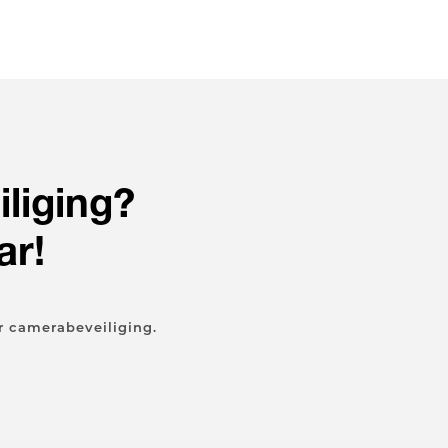
liging?
ar!
 camerabeveiliging.