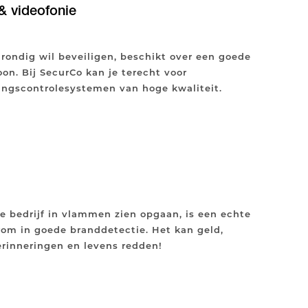
& videofonie
grondig wil beveiligen, beschikt over een goede
on. Bij SecurCo kan je terecht voor
angscontrolesystemen van hoge kwaliteit.
je bedrijf in vlammen zien opgaan, is een echte
rom in goede branddetectie. Het kan geld,
erinneringen en levens redden!