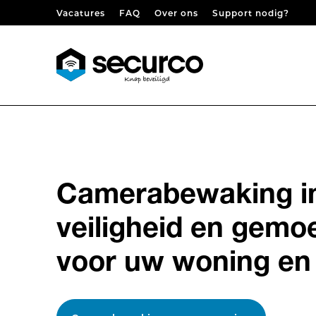
Skip to content
Vacatures
FAQ
Over ons
Support nodig?
Camerabewaking in
veiligheid en gemo
voor uw woning en 