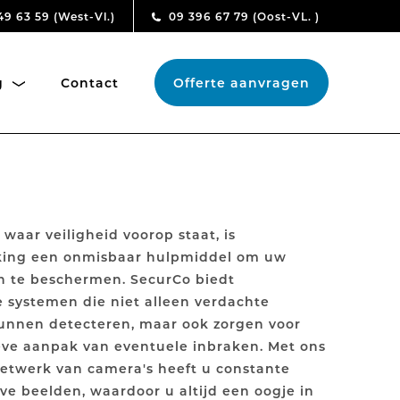
49 63 59
(West-Vl.)
09 396 67 79
(Oost-VL. )
ng
Contact
Offerte aanvragen
 waar veiligheid voorop staat, is
ing een onmisbaar hulpmiddel om uw
te beschermen. SecurCo biedt
 systemen die niet alleen verdachte
kunnen detecteren, maar ook zorgen voor
eve aanpak van eventuele inbraken. Met ons
netwerk van camera's heeft u constante
ive beelden, waardoor u altijd een oogje in