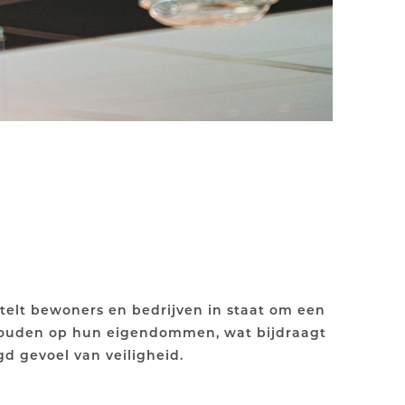
  <!-- Generator: Adobe Illustrator 28.6.0, 
  <!-- Generator: Adobe Illustrator 28.6.0, 
d gevoel van veiligheid.