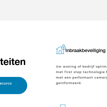
Inbraakbeveiliging
teiten
Uw woning of bedrijf opti
met first step technologie
met een performant camera
geïnformeerd.
Securco