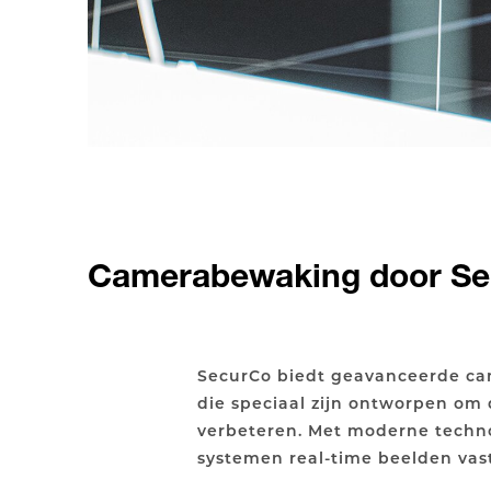
Camerabewaking door Sec
SecurCo biedt geavanceerde c
monitoren. Dit stelt bewoners en
die speciaal zijn ontworpen om d
scherp oog te houden op hun ei
verbeteren. Met moderne techn
systemen real-time beelden vas