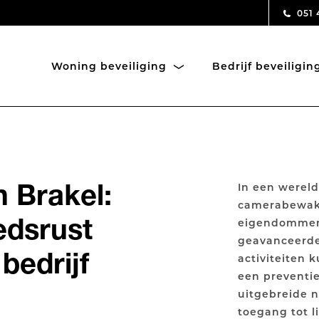
051 
Woning beveiliging
Bedrijf beveiligi
 Brakel:
In een wereld
camerabewak
edsrust
eigendommen 
geavanceerde
bedrijf
activiteiten 
een preventi
uitgebreide 
toegang tot l