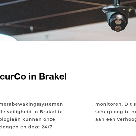
urCo in Brakel
amerabewakingssystemen
 bedrijven in staat om een
e veiligheid in Brakel te
gendommen, wat bijdraagt
ologieën kunnen onze
aan een verhoog
tleggen en deze 24/7