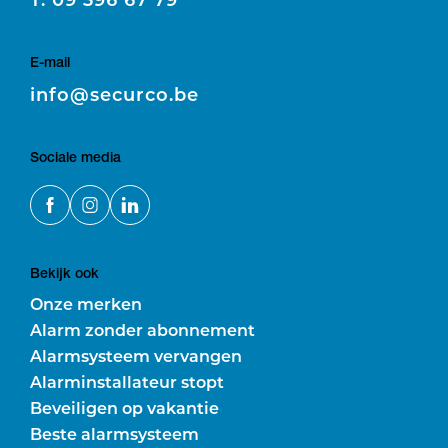
E-mail
E
info@securco.be
Sociale media
Bekijk ook
Onze merken
Alarm zonder abonnement
Alarmsysteem vervangen
Alarminstallateur stopt
Beveiligen op vakantie
Beste alarmsysteem