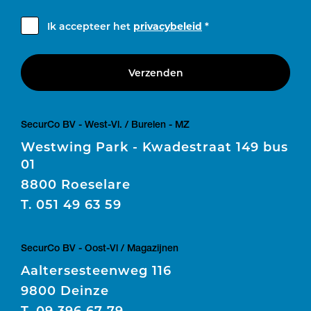
Ik accepteer het
privacybeleid
*
Verzenden
SecurCo BV - West-Vl. / Burelen - MZ
Westwing Park - Kwadestraat 149 bus
01
8800 Roeselare
T.
051 49 63 59
SecurCo BV - Oost-Vl / Magazijnen
Aaltersesteenweg 116
9800 Deinze
T.
09 396 67 79