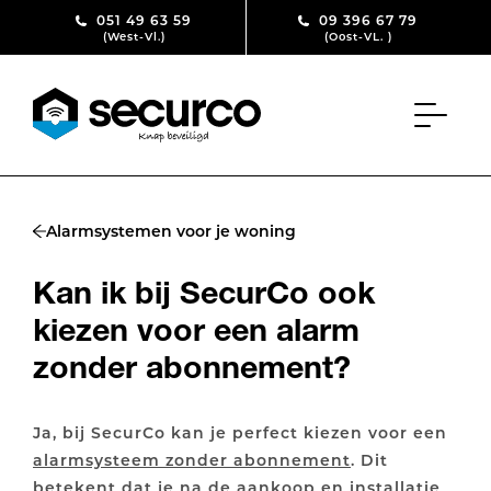
Skip to content
051 49 63 59
09 396 67 79
(West-Vl.)
(Oost-VL. )
Alarmsystemen voor je woning
Kan ik bij SecurCo ook
kiezen voor een alarm
zonder abonnement?
Ja, bij SecurCo kan je perfect kiezen voor een
alarmsysteem zonder abonnement
. Dit
betekent dat je na de aankoop en installatie