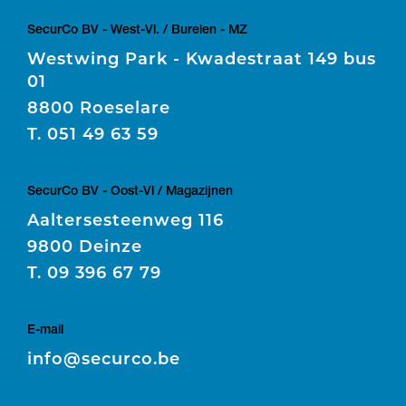
SecurCo BV - West-Vl. / Burelen - MZ
Westwing Park - Kwadestraat 149 bus
01
8800 Roeselare
T.
051 49 63 59
SecurCo BV - Oost-Vl / Magazijnen
Aaltersesteenweg 116
9800 Deinze
T.
09 396 67 79
E-mail
E
info@securco.be