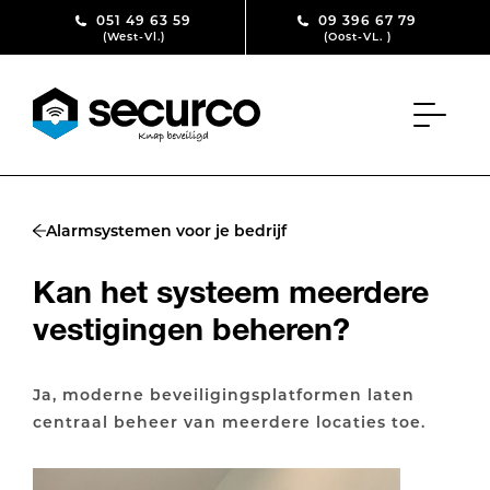
Skip to content
051 49 63 59
09 396 67 79
(West-Vl.)
(Oost-VL. )
Alarmsystemen voor je bedrijf
Kan het systeem meerdere
vestigingen beheren?
Ja, moderne beveiligingsplatformen laten
centraal beheer van meerdere locaties toe.