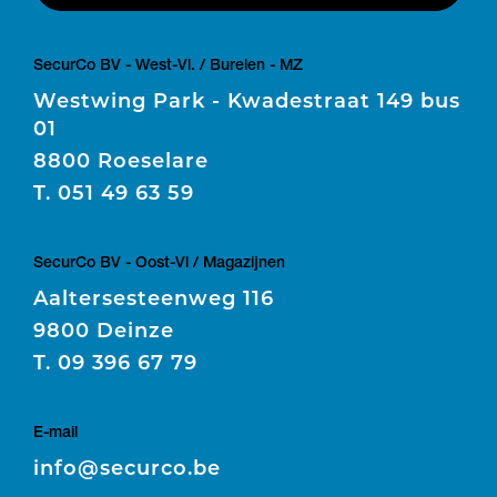
SecurCo BV - West-Vl. / Burelen - MZ
Westwing Park - Kwadestraat 149 bus
01
8800 Roeselare
T.
051 49 63 59
SecurCo BV - Oost-Vl / Magazijnen
Aaltersesteenweg 116
9800 Deinze
T.
09 396 67 79
E-mail
E
info@securco.be