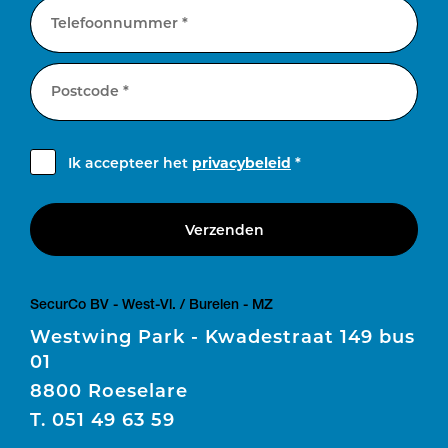
Telefoonnummer *
Postcode *
Ik accepteer het
privacybeleid
*
Verzenden
SecurCo BV - West-Vl. / Burelen - MZ
Westwing Park - Kwadestraat 149 bus
01
8800 Roeselare
T.
051 49 63 59