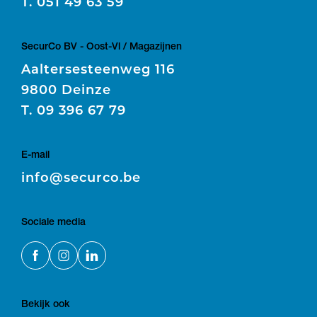
T.
051 49 63 59
SecurCo BV - Oost-Vl / Magazijnen
Aaltersesteenweg 116
9800 Deinze
T.
09 396 67 79
E-mail
E
info@securco.be
Sociale media
Bekijk ook