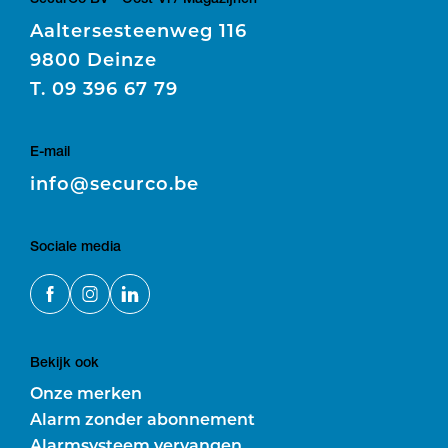
Aaltersesteenweg 116
9800 Deinze
T.
09 396 67 79
E-mail
E
info@securco.be
Sociale media
Bekijk ook
Onze merken
Alarm zonder abonnement
Alarmsysteem vervangen