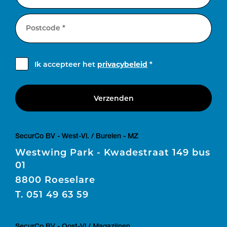
Postcode *
Ik accepteer het
privacybeleid
*
Verzenden
SecurCo BV - West-Vl. / Burelen - MZ
Westwing Park - Kwadestraat 149 bus
01
8800 Roeselare
T.
051 49 63 59
SecurCo BV - Oost-Vl / Magazijnen