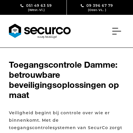
Skip to content
051 49 63 59
09 396 67 79
(West-Vl.)
(Oost-VL. )
Toegangscontrole Damme:
betrouwbare
beveiligingsoplossingen op
maat
Veiligheid begint bij controle over wie er
binnenkomt. Met de
toegangscontrolesystemen van SecurCo zorgt