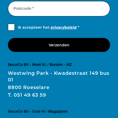
Postcode *
Ik accepteer het
privacybeleid
*
Verzenden
SecurCo BV - West-Vl. / Burelen - MZ
Westwing Park - Kwadestraat 149 bus
01
8800 Roeselare
T.
051 49 63 59
SecurCo BV - Oost-Vl / Magazijnen