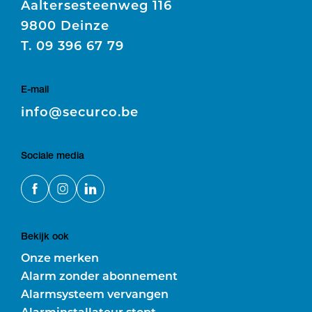
Aaltersesteenweg 116
9800 Deinze
T.
09 396 67 79
E-mail
E
info@securco.be
Sociale media
Bekijk ook
Onze merken
Alarm zonder abonnement
Alarmsysteem vervangen
Alarminstallateur stopt