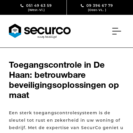
Skip to content
051 49 63 59
09 396 67 79
(West-Vl.)
(Oost-VL. )
Toegangscontrole in De
Haan: betrouwbare
beveiligingsoplossingen op
maat
Een sterk toegangscontrolesysteem is de
sleutel tot rust en zekerheid in uw woning of
bedrijf. Met de expertise van SecurCo geniet u