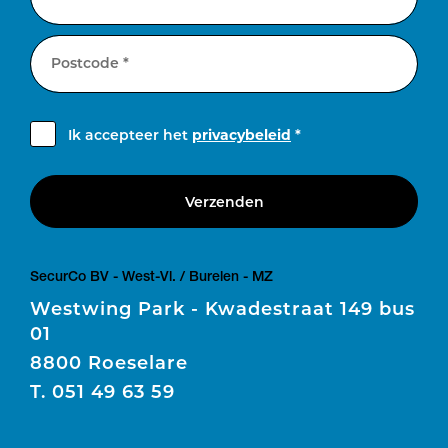
Postcode *
Ik accepteer het
privacybeleid
*
Verzenden
SecurCo BV - West-Vl. / Burelen - MZ
Westwing Park - Kwadestraat 149 bus
01
8800 Roeselare
T.
051 49 63 59