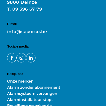
9800 Deinze
T.
09 396 67 79
E-mail
E
info@securco.be
Sociale media
Bekijk ook
Onze merken
Alarm zonder abonnement
Alarmsysteem vervangen
Alarminstallateur stopt
Beveiligen op vakantie