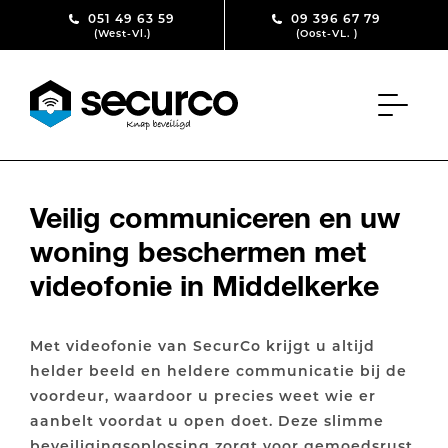
Skip to content
051 49 63 59
09 396 67 79
(West-Vl.)
(Oost-VL. )
Veilig communiceren en uw
woning beschermen met
videofonie in Middelkerke
Met videofonie van SecurCo krijgt u altijd
helder beeld en heldere communicatie bij de
voordeur, waardoor u precies weet wie er
aanbelt voordat u open doet. Deze slimme
beveiligingsoplossing zorgt voor gemoedsrust