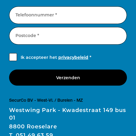
Telefoonnummer *
Postcode *
Ik accepteer het
privacybeleid
*
Verzenden
SecurCo BV - West-Vl. / Burelen - MZ
Westwing Park - Kwadestraat 149 bus
01
8800 Roeselare
T.
051 49 63 59