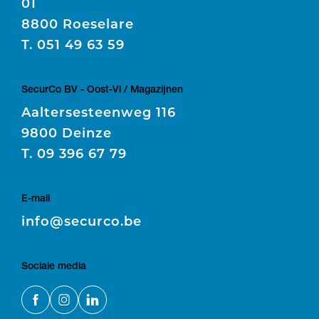
01
8800 Roeselare
T.
051 49 63 59
SecurCo BV - Oost-Vl / Magazijnen
Aaltersesteenweg 116
9800 Deinze
T.
09 396 67 79
E-mail
E
info@securco.be
Sociale media