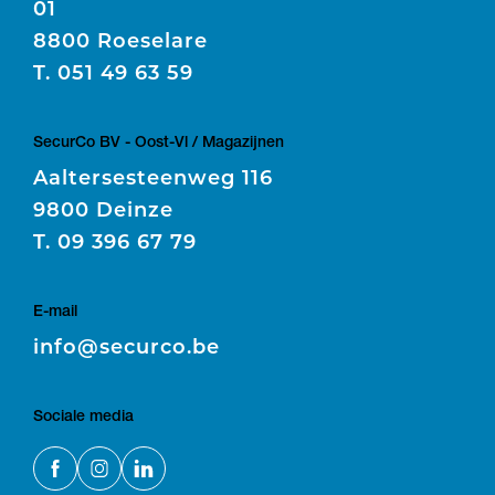
01
8800 Roeselare
T.
051 49 63 59
SecurCo BV - Oost-Vl / Magazijnen
Aaltersesteenweg 116
9800 Deinze
T.
09 396 67 79
E-mail
E
info@securco.be
Sociale media