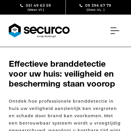
Skip to content
051 49 63 59
09 396 67 79
(West-Vl.)
(Oost-VL. )
Effectieve branddetectie
voor uw huis: veiligheid en
bescherming staan voorop
Ontdek hoe professionele branddetectie in
huis uw veiligheid aanzienlijk kan vergroten
en schade door brand kan voorkomen. Met
een betrouwbaar systeem wordt u vroegtijdig
gewaarschuwd, waardoor u kostbare tijd wint