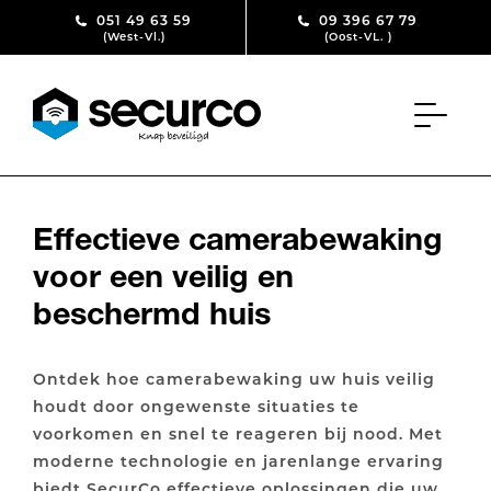
Skip to content
051 49 63 59
09 396 67 79
(West-Vl.)
(Oost-VL. )
Effectieve camerabewaking
voor een veilig en
beschermd huis
Ontdek hoe camerabewaking uw huis veilig
houdt door ongewenste situaties te
voorkomen en snel te reageren bij nood. Met
moderne technologie en jarenlange ervaring
biedt SecurCo effectieve oplossingen die uw