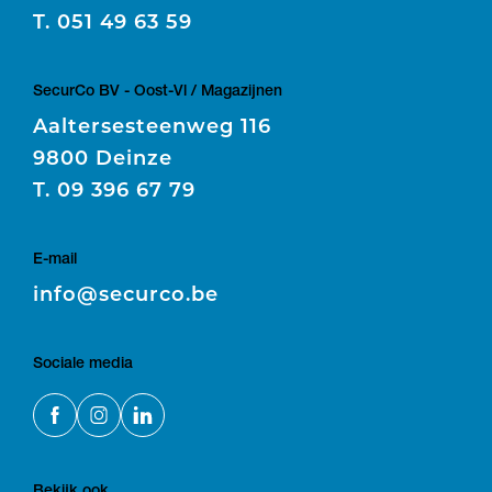
T.
051 49 63 59
SecurCo BV - Oost-Vl / Magazijnen
Aaltersesteenweg 116
9800 Deinze
T.
09 396 67 79
E-mail
E
info@securco.be
Sociale media
Bekijk ook