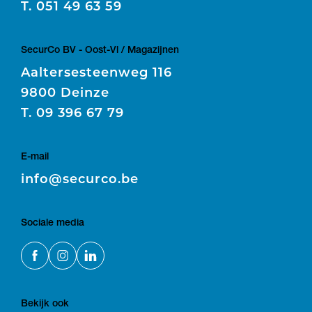
T.
051 49 63 59
SecurCo BV - Oost-Vl / Magazijnen
Aaltersesteenweg 116
9800 Deinze
T.
09 396 67 79
E-mail
E
info@securco.be
Sociale media
Bekijk ook