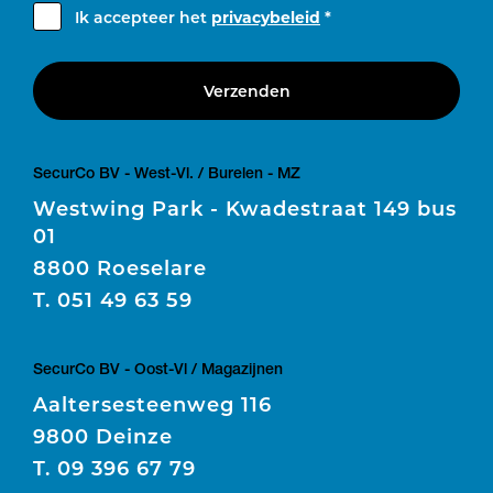
Ik accepteer het
privacybeleid
*
Verzenden
SecurCo BV - West-Vl. / Burelen - MZ
Westwing Park - Kwadestraat 149 bus
01
8800 Roeselare
T.
051 49 63 59
SecurCo BV - Oost-Vl / Magazijnen
Aaltersesteenweg 116
9800 Deinze
T.
09 396 67 79