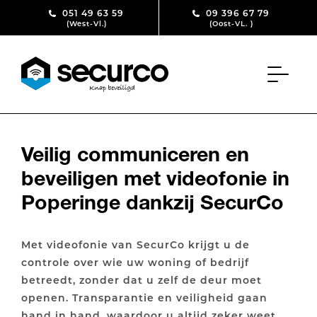
Skip to content
051 49 63 59
09 396 67 79
(West-Vl.)
(Oost-VL. )
Veilig communiceren en
beveiligen met videofonie in
Poperinge dankzij SecurCo
Met videofonie van SecurCo krijgt u de
controle over wie uw woning of bedrijf
betreedt, zonder dat u zelf de deur moet
openen. Transparantie en veiligheid gaan
hand in hand, waardoor u altijd zeker weet