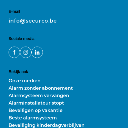
E-mail
E
info@securco.be
Sociale media
Bekijk ook
Onze merken
Alarm zonder abonnement
Alarmsysteem vervangen
Alarminstallateur stopt
Beveiligen op vakantie
Beste alarmsysteem
Beveiliging kinderdagverblijven